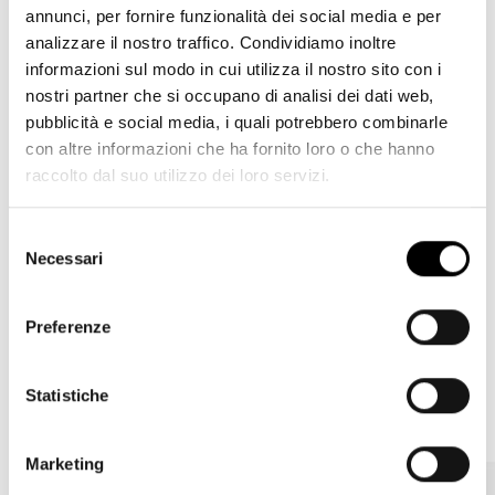
annunci, per fornire funzionalità dei social media e per
analizzare il nostro traffico. Condividiamo inoltre
informazioni sul modo in cui utilizza il nostro sito con i
nostri partner che si occupano di analisi dei dati web,
Artist Labels
pubblicità e social media, i quali potrebbero combinarle
con altre informazioni che ha fornito loro o che hanno
raccolto dal suo utilizzo dei loro servizi.
Michael Sailstorfer, Jorinde Voigt and Yuri Ancarani
designed labels for bottles of CastelGiocondo
Selezione
Brunello di Montalcino 2015, a Dedicated Vintage.
Necessari
del
consenso
Preferenze
A Difference that Makes a Difference
Statistiche
by Jorinde Voigt
Marketing